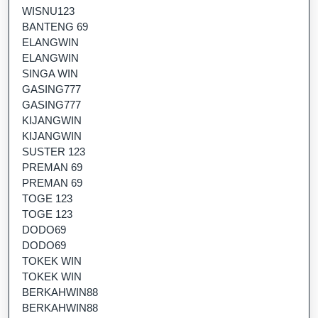
WISNU123
BANTENG 69
ELANGWIN
ELANGWIN
SINGA WIN
GASING777
GASING777
KIJANGWIN
KIJANGWIN
SUSTER 123
PREMAN 69
PREMAN 69
TOGE 123
TOGE 123
DODO69
DODO69
TOKEK WIN
TOKEK WIN
BERKAHWIN88
BERKAHWIN88