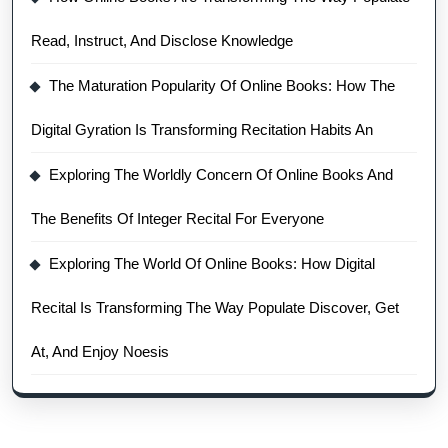
Read, Instruct, And Disclose Knowledge
The Maturation Popularity Of Online Books: How The
Digital Gyration Is Transforming Recitation Habits An
Exploring The Worldly Concern Of Online Books And
The Benefits Of Integer Recital For Everyone
Exploring The World Of Online Books: How Digital
Recital Is Transforming The Way Populate Discover, Get
At, And Enjoy Noesis