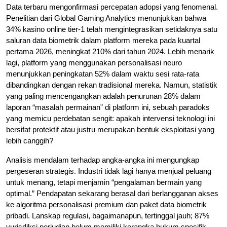
Data terbaru mengonfirmasi percepatan adopsi yang fenomenal.
Penelitian dari Global Gaming Analytics menunjukkan bahwa
34% kasino online tier-1 telah mengintegrasikan setidaknya satu
saluran data biometrik dalam platform mereka pada kuartal
pertama 2026, meningkat 210% dari tahun 2024. Lebih menarik
lagi, platform yang menggunakan personalisasi neuro
menunjukkan peningkatan 52% dalam waktu sesi rata-rata
dibandingkan dengan rekan tradisional mereka. Namun, statistik
yang paling mencengangkan adalah penurunan 28% dalam
laporan “masalah permainan” di platform ini, sebuah paradoks
yang memicu perdebatan sengit: apakah intervensi teknologi ini
bersifat protektif atau justru merupakan bentuk eksploitasi yang
lebih canggih?
Analisis mendalam terhadap angka-angka ini mengungkap
pergeseran strategis. Industri tidak lagi hanya menjual peluang
untuk menang, tetapi menjamin “pengalaman bermain yang
optimal.” Pendapatan sekarang berasal dari berlangganan akses
ke algoritma personalisasi premium dan paket data biometrik
pribadi. Lanskap regulasi, bagaimanapun, tertinggal jauh; 87%
yurisdiksi perjudian belum memiliki kerangka hukum spesifik