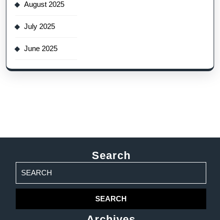
August 2025
July 2025
June 2025
Search
Search
for:
Archives