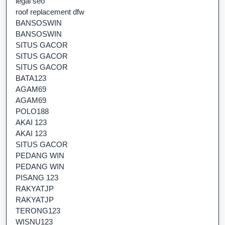
legal seo
roof replacement dfw
BANSOSWIN
BANSOSWIN
SITUS GACOR
SITUS GACOR
SITUS GACOR
BATA123
AGAM69
AGAM69
POLO188
AKAI 123
AKAI 123
SITUS GACOR
PEDANG WIN
PEDANG WIN
PISANG 123
RAKYATJP
RAKYATJP
TERONG123
WISNU123