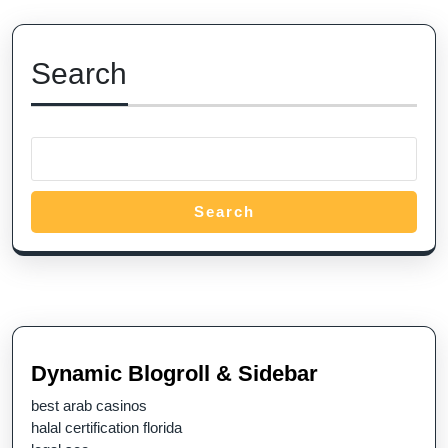
post:
post:
Search
Search
Dynamic Blogroll & Sidebar
best arab casinos
halal certification florida