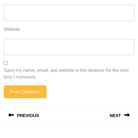
Website
Save my name, email, and website in this browser for the next
time I comment.
Post
PREVIOUS
NEXT
navigation
Previous
Next