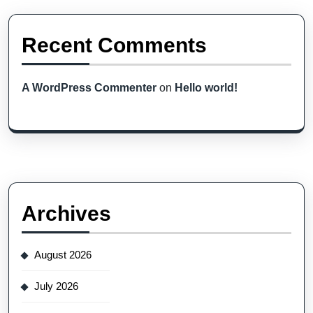
Recent Comments
A WordPress Commenter
on
Hello world!
Archives
August 2026
July 2026