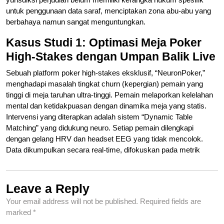
untuk penggunaan data saraf, menciptakan zona abu-abu yang
berbahaya namun sangat menguntungkan.
Kasus Studi 1: Optimasi Meja Poker
High-Stakes dengan Umpan Balik Live
Sebuah platform poker high-stakes eksklusif, “NeuronPoker,”
menghadapi masalah tingkat churn (kepergian) pemain yang
tinggi di meja taruhan ultra-tinggi. Pemain melaporkan kelelahan
mental dan ketidakpuasan dengan dinamika meja yang statis.
Intervensi yang diterapkan adalah sistem “Dynamic Table
Matching” yang didukung neuro. Setiap pemain dilengkapi
dengan gelang HRV dan headset EEG yang tidak mencolok.
Data dikumpulkan secara real-time, difokuskan pada metrik
Leave a Reply
Your email address will not be published.
Required fields are
marked
*