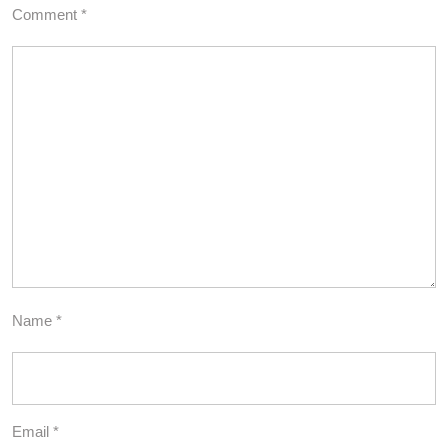
Comment
*
Name
*
Email
*