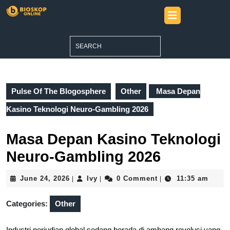
Skip
Open
to
Button
content
Skip
Search
to
for:
content
Pulse Of The Blogosphere
Other
Masa Depan
Kasino Teknologi Neuro-Gambling 2026
Masa Depan Kasino Teknologi
Neuro-Gambling 2026
June
Ivy
June 24, 2026
Ivy
0 Comment
11:35 am
|
|
|
24,
2026
Categories:
Other
Industri perjudian global sedang berada di ambang revolusi yang